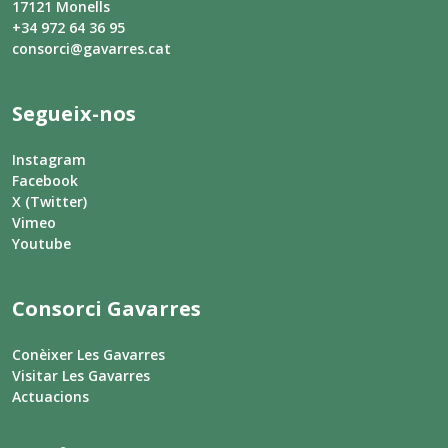
17121 Monells
+34 972 64 36 95
consorci@gavarres.cat
Segueix-nos
Instagram
Facebook
X (Twitter)
Vimeo
Youtube
Consorci Gavarres
Conèixer Les Gavarres
Visitar Les Gavarres
Actuacions