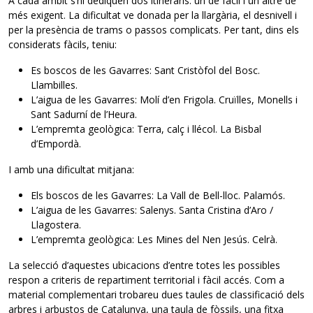
A cada àmbit s’hi dediquen dos itineraris: un de fàcil i un altre de
més exigent. La dificultat ve donada per la llargària, el desnivell i
per la presència de trams o passos complicats. Per tant, dins els
considerats fàcils, teniu:
Es boscos de les Gavarres: Sant Cristòfol del Bosc.
Llambilles.
L’aigua de les Gavarres: Molí d’en Frigola. Cruïlles, Monells i
Sant Sadurní de l’Heura.
L’empremta geològica: Terra, calç i llécol. La Bisbal
d’Empordà.
I amb una dificultat mitjana:
Els boscos de les Gavarres: La Vall de Bell-lloc. Palamós.
L’aigua de les Gavarres: Salenys. Santa Cristina d’Aro /
Llagostera.
L’empremta geològica: Les Mines del Nen Jesús. Celrà.
La selecció d’aquestes ubicacions d’entre totes les possibles
respon a criteris de repartiment territorial i fàcil accés. Com a
material complementari trobareu dues taules de classificació dels
arbres i arbustos de Catalunya, una taula de fòssils, una fitxa