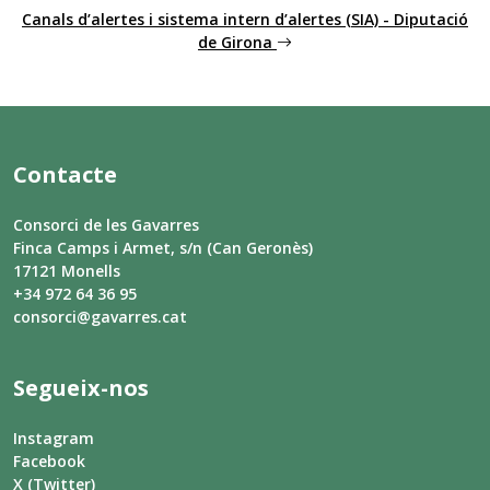
Canals d’alertes i sistema intern d’alertes (SIA) - Diputació
de Girona
Contacte
Consorci de les Gavarres
Finca Camps i Armet, s/n (Can Geronès)
17121 Monells
+34 972 64 36 95
consorci@gavarres.cat
Segueix-nos
Instagram
Facebook
X (Twitter)