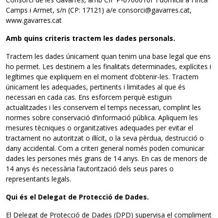
Camps i Armet, s/n (CP: 17121) a/e consorci@gavarres.cat,
www.gavarres.cat
Amb quins criteris tractem les dades personals.
Tractem les dades únicament quan tenim una base legal que ens
ho permet. Les destinem a les finalitats determinades, explícites i
legítimes que expliquem en el moment d’obtenir-les. Tractem
únicament les adequades, pertinents i limitades al que és
necessari en cada cas. Ens esforcem perquè estiguin
actualitzades i les conservem el temps necessari, complint les
normes sobre conservació d’informació pública. Apliquem les
mesures tècniques o organitzatives adequades per evitar el
tractament no autoritzat o il·lícit, o la seva pèrdua, destrucció o
dany accidental. Com a criteri general només poden comunicar
dades les persones més grans de 14 anys. En cas de menors de
14 anys és necessària l’autorització dels seus pares o
representants legals.
Qui és el Delegat de Protecció de Dades.
El Delegat de Protecció de Dades (DPD) supervisa el compliment