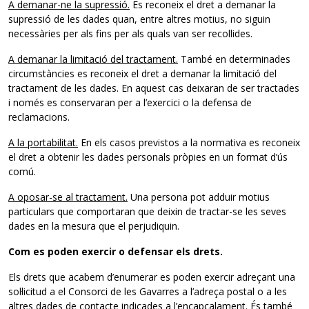
A demanar-ne la supressió.
Es reconeix el dret a demanar la
supressió de les dades quan, entre altres motius, no siguin
necessàries per als fins per als quals van ser recollides.
A demanar la limitació del tractament.
També en determinades
circumstàncies es reconeix el dret a demanar la limitació del
tractament de les dades. En aquest cas deixaran de ser tractades
i només es conservaran per a l’exercici o la defensa de
reclamacions.
A la portabilitat.
En els casos previstos a la normativa es reconeix
el dret a obtenir les dades personals pròpies en un format d’ús
comú.
A oposar-se al tractament.
Una persona pot adduir motius
particulars que comportaran que deixin de tractar-se les seves
dades en la mesura que el perjudiquin.
Com es poden exercir o defensar els drets.
Els drets que acabem d’enumerar es poden exercir adreçant una
sol·licitud a el Consorci de les Gavarres a l’adreça postal o a les
altres dades de contacte indicades a l’encapçalament. És també