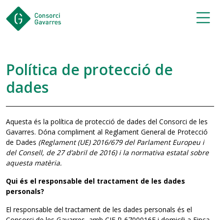
Saltar al contingut principal
Política de protecció de
dades
Aquesta és la política de protecció de dades del Consorci de les
Gavarres. Dóna compliment al Reglament General de Protecció
de Dades
(Reglament (UE) 2016/679 del Parlament Europeu i
del Consell, de 27 d’abril de 2016) i la normativa estatal sobre
aquesta matèria.
Qui és el responsable del tractament de les dades
personals?
El responsable del tractament de les dades personals és el
Consorci de les Gavarres, amb CIF P-6700016F i domicili a Finca