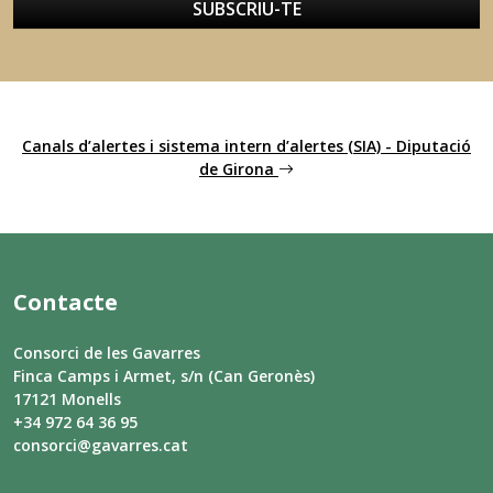
SUBSCRIU-TE
Canals d’alertes i sistema intern d’alertes (SIA) - Diputació
de Girona
Contacte
Consorci de les Gavarres
Finca Camps i Armet, s/n (Can Geronès)
17121 Monells
+34 972 64 36 95
consorci@gavarres.cat