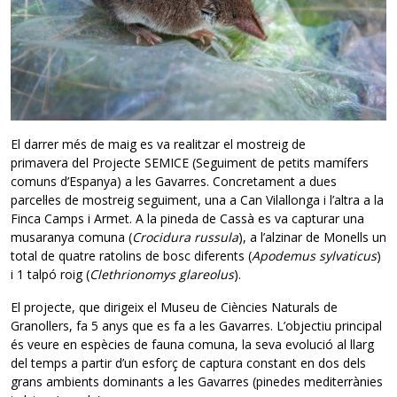
El darrer més de maig es va realitzar el mostreig de
primavera del Projecte SEMICE (Seguiment de petits mamífers
comuns d’Espanya) a les Gavarres. Concretament a dues
parcel·les de mostreig seguiment, una a Can Vilallonga i l’altra a la
Finca Camps i Armet. A la pineda de Cassà es va capturar una
musaranya comuna (
Crocidura russula
), a l’alzinar de Monells un
total de quatre ratolins de bosc diferents (
Apodemus sylvaticus
)
i 1 talpó roig (
Clethrionomys glareolus
).
El projecte, que dirigeix el Museu de Ciències Naturals de
Granollers, fa 5 anys que es fa a les Gavarres. L’objectiu principal
és veure en espècies de fauna comuna, la seva evolució al llarg
del temps a partir d’un esforç de captura constant en dos dels
grans ambients dominants a les Gavarres (pinedes mediterrànies