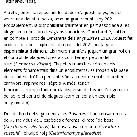
i alzinar/sureda).
A trets generals, repassant les dades d’aquests anys, es pot
veure una densitat baixa, amb un gran repunt l’any 2021.
Probablement, la disponibilitat d’aliment en part associada a les
pluges en condiciona les grans variacions. Com també, cal tenir
en compte el brot de Lymantria dels anys 2019 i 2020. Aquest fet
podria contribuir explicaria al repunt del 2021 per la gran
disponibilitat d’aliment. Els micromamífers juguen un gran rol en
el control de plagues forestals com l’eruga peluda del
suro (
Lymantria dispar
). Els petits mamífers són un dels
elements fonamentals dins un ecosistema, es troben a la base
de la cadena tròfica per tant, són l’aliment de molts mamífers
carnívors, rapinyaires i rèptils. A més, tenen
funcions tan important com la dispersió de llavors, l’oxigenació
del sòl o el control de plagues (com en seria un exemple
la Lymantria).
Des de l’inici del seguiment a les Gavarres s’han censat un total
de 70 individus de 3 espècies diferents, el ratolí de bosc
(
Apodemus sylvaticus
), la musaranya comuna (
Crocidura
russula
) i el talpó roig (
Clethrionomys glareolus
).