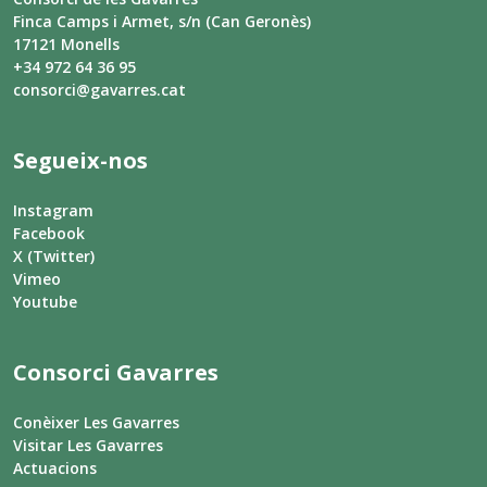
Finca Camps i Armet, s/n (Can Geronès)
17121 Monells
+34 972 64 36 95
consorci@gavarres.cat
Segueix-nos
Instagram
Facebook
X (Twitter)
Vimeo
Youtube
Consorci Gavarres
Conèixer Les Gavarres
Visitar Les Gavarres
Actuacions