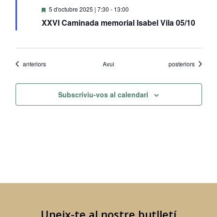
Destacats
5 d'octubre 2025 | 7:30
-
13:00
XXVI Caminada memorial Isabel Vila 05/10
Esdeveniments
Esdeveniments
anteriors
Avui
posteriors
Subscriviu-vos al calendari
Uneix-te al nostre butlletí