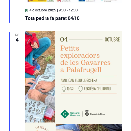
Destacats
4 d'octubre 2025 | 9:00
-
12:00
Tota pedra fa paret 04/10
DS
4