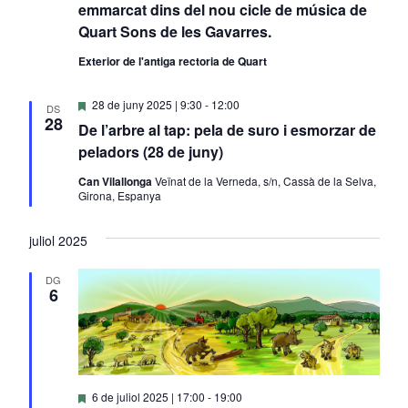
emmarcat dins del nou cicle de música de
Quart Sons de les Gavarres.
Exterior de l'antiga rectoria de Quart
Destacats
28 de juny 2025 | 9:30
-
12:00
DS
28
De l’arbre al tap: pela de suro i esmorzar de
peladors (28 de juny)
Can Vilallonga
Veïnat de la Verneda, s/n, Cassà de la Selva,
Girona, Espanya
juliol 2025
DG
6
Destacats
6 de juliol 2025 | 17:00
-
19:00