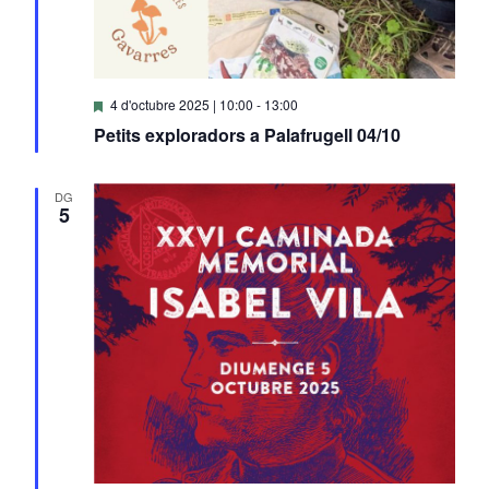
Destacats
4 d'octubre 2025 | 10:00
-
13:00
Petits exploradors a Palafrugell 04/10
DG
5