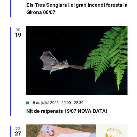
Els Tres Senglars i el gran incendi forestal a
Girona 06/07
DS
19
Destacats
19 de juliol 2025 | 20:00
-
22:30
Nit de ratpenats 19/07 NOVA DATA!
DG
27