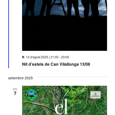
Destacats
13 d'agost 2025 | 21:00
-
23:00
Nit d’estels de Can Vilallonga 13/08
setembre 2025
DG
7