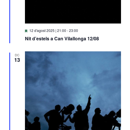
Destacats
12 d'agost 2025 | 21:00
-
23:00
Nit d’estels a Can Vilallonga 12/08
DC
13