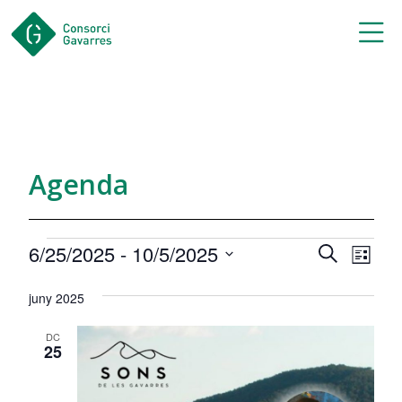
Saltar al contingut principal
Agenda
Esdeveniments
Navegac
Nav
6/25/2025
 - 
10/5/2025
Cerca
Llista
de
visual
Selecciona
una
visu
juny 2025
i
data.
Esd
cerca
DC
25
d'Esdev