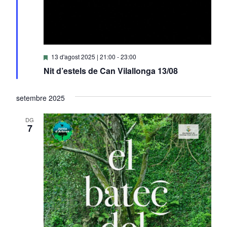
Destacats
13 d'agost 2025 | 21:00
-
23:00
Nit d’estels de Can Vilallonga 13/08
setembre 2025
DG
7