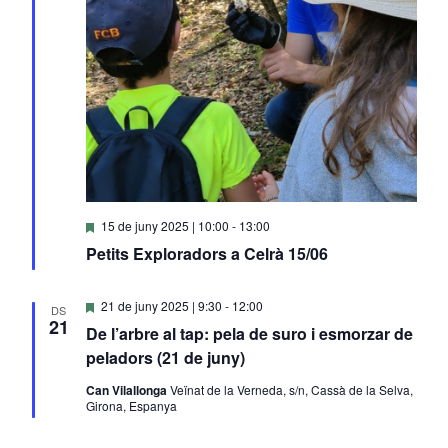
Destacats
15 de juny 2025 | 10:00
-
13:00
Petits Exploradors a Celrà 15/06
Destacats
21 de juny 2025 | 9:30
-
12:00
DS
21
De l’arbre al tap: pela de suro i esmorzar de
peladors (21 de juny)
Can Vilallonga
Veïnat de la Verneda, s/n, Cassà de la Selva,
Girona, Espanya