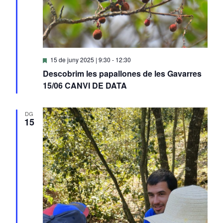
Destacats
15 de juny 2025 | 9:30
-
12:30
Descobrim les papallones de les Gavarres
15/06 CANVI DE DATA
DG
15