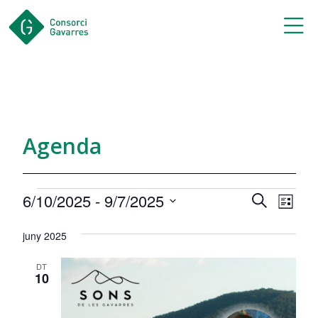
Saltar al contingut principal
Agenda
Esdeveniments
Navegac
Nav
6/10/2025
 - 
9/7/2025
Cerca
Llista
de
visual
Selecciona
una
visu
juny 2025
i
data.
Esd
cerca
DT
10
d'Esdev