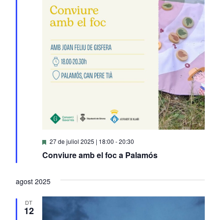
Destacats
27 de juliol 2025 | 18:00
-
20:30
Conviure amb el foc a Palamós
agost 2025
DT
12