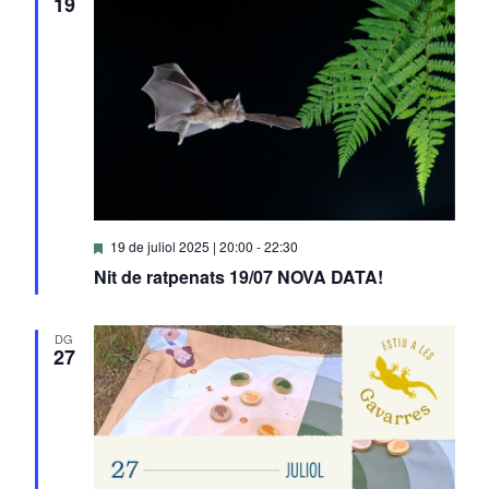
19
Destacats
19 de juliol 2025 | 20:00
-
22:30
Nit de ratpenats 19/07 NOVA DATA!
DG
27