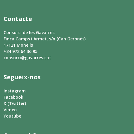
Contacte
Consorci de les Gavarres
Finca Camps i Armet, s/n (Can Geronès)
17121 Monells
+34 972 64 36 95
consorci@gavarres.cat
Segueix-nos
Instagram
Facebook
X (Twitter)
Vimeo
Youtube