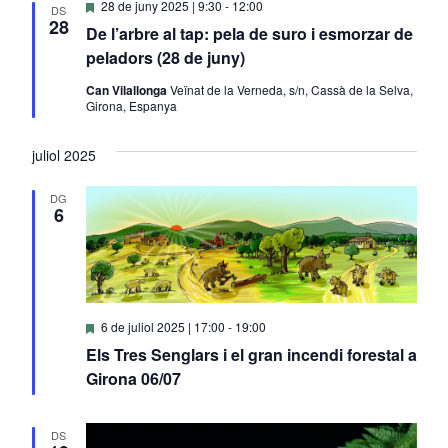
Destacats
28 de juny 2025 | 9:30
-
12:00
DS
28
De l’arbre al tap: pela de suro i esmorzar de
peladors (28 de juny)
Can Vilallonga
Veïnat de la Verneda, s/n, Cassà de la Selva,
Girona, Espanya
juliol 2025
DG
6
Destacats
6 de juliol 2025 | 17:00
-
19:00
Els Tres Senglars i el gran incendi forestal a
Girona 06/07
DS