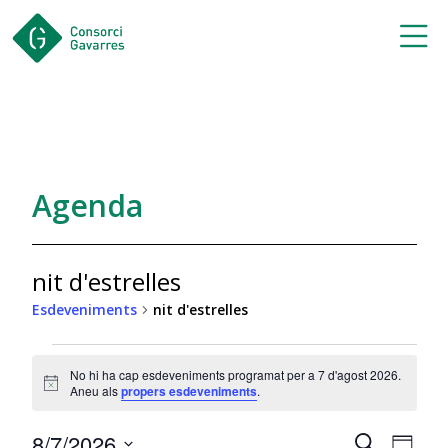
Saltar al contingut principal
Agenda
nit d'estrelles
Esdeveniments
nit d'estrelles
Esdeveniments
No hi ha cap esdeveniments programat per a 7 d'agost 2026.
for
Notice
Aneu als
propers esdeveniments
.
7
Navegac
Nav
8/7/2026
Cerca