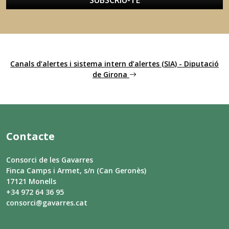
SUBSCRIU-TE
Canals d’alertes i sistema intern d’alertes (SIA) - Diputació
de Girona
Contacte
Consorci de les Gavarres
Finca Camps i Armet, s/n (Can Geronès)
17121 Monells
+34 972 64 36 95
consorci@gavarres.cat