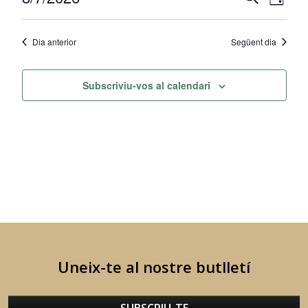
d'agost
Dia
de
visual
Selecciona
2026
una
visu
i
Dia anterior
Següent dia
data.
Esd
cerca
d'Esdev
Subscriviu-vos al calendari
Uneix-te al nostre butlletí