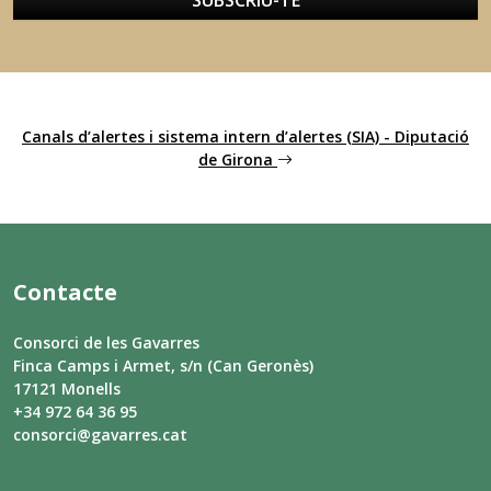
SUBSCRIU-TE
Canals d’alertes i sistema intern d’alertes (SIA) - Diputació
de Girona
Contacte
Consorci de les Gavarres
Finca Camps i Armet, s/n (Can Geronès)
17121 Monells
+34 972 64 36 95
consorci@gavarres.cat