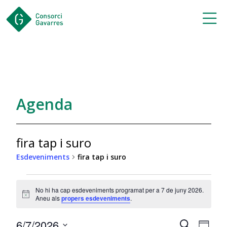
Saltar al contingut principal
Agenda
fira tap i suro
Esdeveniments
fira tap i suro
Esdeveniments
No hi ha cap esdeveniments programat per a 7 de juny 2026.
for
Notice
Aneu als
propers esdeveniments
.
7
Navegac
Nav
6/7/2026
Cerca