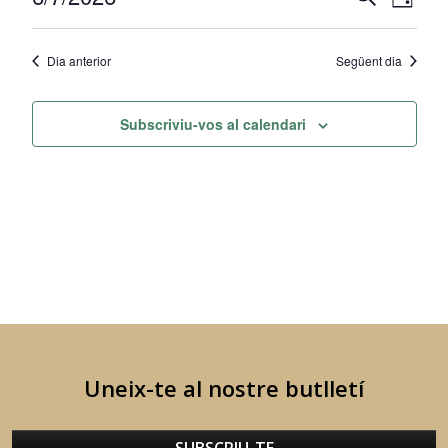
de
Dia
de
visual
Selecciona
juny
una
visu
i
2026
Dia anterior
Següent dia
data.
Esd
cerca
d'Esdev
Subscriviu-vos al calendari
Uneix-te al nostre butlletí