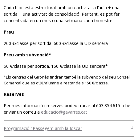
Cada bloc està estructurat amb una activitat a l’aula + una
sortida + una activitat de consolidació. Per tant, es pot fer
concentrada en un mes o una setmana cada trimestre.
Preu
200 €/classe per sortida. 600 €/classe la UD sencera
Preu amb subvenció*
50 €/classe per sortida. 150 €/classe la UD sencera*
*Els centres del Gironès tindran també la subvenció del seu Consell
Comarcal que és d’2€/alumne a restar dels 150 €/classe.
Reserves
Per més informació i reserves podeu trucar al 603.854.615 o bé
enviar un correu a
educacio@gavarres.cat
Programació "Passegem amb la Iosca"