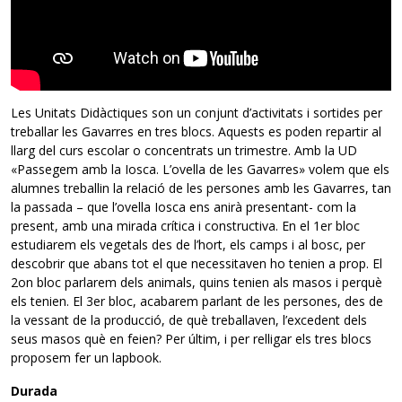
Les Unitats Didàctiques son un conjunt d’activitats i sortides per
treballar les Gavarres en tres blocs. Aquests es poden repartir al
llarg del curs escolar o concentrats un trimestre. Amb la UD
«Passegem amb la Iosca. L’ovella de les Gavarres» volem que els
alumnes treballin la relació de les persones amb les Gavarres, tan
la passada – que l’ovella Iosca ens anirà presentant- com la
present, amb una mirada crítica i constructiva. En el 1er bloc
estudiarem els vegetals des de l’hort, els camps i al bosc, per
descobrir que abans tot el que necessitaven ho tenien a prop. El
2on bloc parlarem dels animals, quins tenien als masos i perquè
els tenien. El 3er bloc, acabarem parlant de les persones, des de
la vessant de la producció, de què treballaven, l’excedent dels
seus masos què en feien? Per últim, i per relligar els tres blocs
proposem fer un lapbook.
Durada