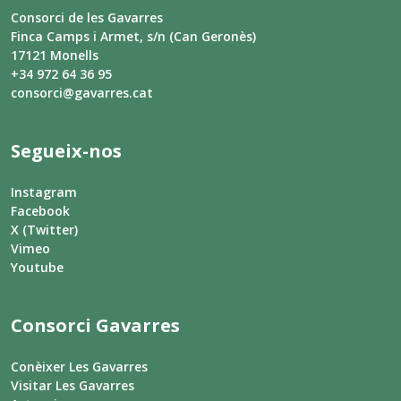
Consorci de les Gavarres
Finca Camps i Armet, s/n (Can Geronès)
17121 Monells
+34 972 64 36 95
consorci@gavarres.cat
Segueix-nos
Instagram
Facebook
X (Twitter)
Vimeo
Youtube
Consorci Gavarres
Conèixer Les Gavarres
Visitar Les Gavarres