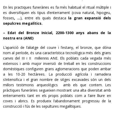
En les practiques funeràries es fa més habitual el ritual múltiple i
es diversifiquen els tipus d’enterrament (cova natural, hipogeu,
fosses
, …
), entre els quals destaca
la gran expansió dels
sepulcres megalítics.
– Edat del Bronze Inicial, 2200-1300 anys abans de la
nostra era (ANE)
L’aparició de l’aliatge del coure i l’estany, el bronze, que dóna
nom al període, és una característica tecnològica més dels grans
canvis del III i II mil·lennis ANE. Els poblats cada vegada més
extensos i amb major inversió de treball en les construccions
domèstiques configuren grans aglomeracions que poden arribar
a les 10-20 hectàrees. La producció agrícola i ramadera
s’intensifica i el gran nombre de sitges excavades són un dels
millors testimonis arqueològics amb els que contem. Les
pràctiques funeràries segueixen mostrant una alta diversitat amb
enterraments tant en els propis poblats com a l’aire lliure en
coves i abrics. Es produeix l’abandonament progressiu de la
construcció i l’ús de les sepultures megalítiques.