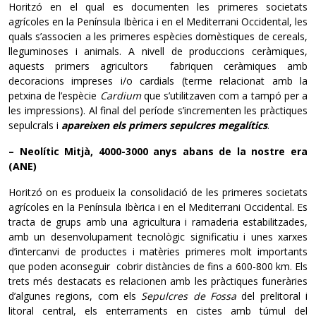
Horitzó en el qual es documenten les primeres societats
agrícoles en la Península Ibèrica i en el Mediterrani Occidental, les
quals s’associen a les primeres espècies domèstiques de cereals,
lleguminoses i animals. A nivell de produccions ceràmiques,
aquests primers agricultors fabriquen ceràmiques amb
decoracions impreses i/o cardials (terme relacionat amb la
petxina de l’espècie
Cardium
que s’utilitzaven com a tampó per a
les impressions). Al final del període s’incrementen les pràctiques
sepulcrals i
apareixen els primers sepulcres megalítics
.
– Neolític Mitjà, 4000-3000 anys abans de la nostre era
(ANE)
Horitzó on es produeix la consolidació de les primeres societats
agrícoles en la Península Ibèrica i en el Mediterrani Occidental. Es
tracta de grups amb una agricultura i ramaderia estabilitzades,
amb un desenvolupament tecnològic significatiu i unes xarxes
d’intercanvi de productes i matèries primeres molt importants
que poden aconseguir cobrir distàncies de fins a 600-800 km. Els
trets més destacats es relacionen amb les pràctiques funeràries
d’algunes regions, com els
Sepulcres de Fossa
del prelitoral i
litoral central, els enterraments en cistes amb túmul del