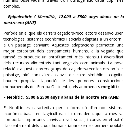
humans observada a través d’un utillatge lític cada cop més
complex.
– Epipaleolític / Mesolític, 12.000 a 5500 anys abans de la
nostre era (ANE)
Període en el que els darrers caçadors-recol·lectors desenvolupen
tecnologies, sistemes econòmics i socials adaptats a un entorn i
a un paisatge canviant. Aquestes adaptacions permeten una
major estabilitat dels campaments humans, a la vegada que
també es produeix un aprofitament més intensiu i diversificat
dels recursos alimentaris tant vegetals com animals. La nova
relació d’aquests darrers grups de caçadors-recol·lectors amb el
paisatge, així com altres canvis de caire simbòlic i cognitiu
haurien propiciat l’aparició de les primeres construccions
monumentals de l’Europa Occidental, els anomenats
megàlits
.
– Neolític, 5500 a 2500 anys abans de la nostre era (ANE)
El Neolític es caracteritza per la formació d’un nou sistema
econòmic basat en l’agricultura i la ramaderia, que a més va
comportar importants canvis a nivell social, i canvis en el patró
d’assentament dels grups humans (apareixen els primers poblats