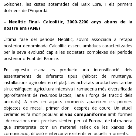
Solsonès, les cistes soterrades del Baix Ebre, i els primers
dolmens de l’Empordà.
– Neolític Final- Calcolític, 3000-2200 anys abans de la
nostre era (ANE)
Última fase del període Neolític, sovint associada a l’etapa
posterior denominada Calcolític essent ambdues caracteritzades
per la seva evolució cap a les societats complexes del període
posterior o Edat del Bronze.
En aquesta etapa es produeix una intensificació dels
assentaments de diferents tipus (hàbitat de muntanya,
instal·lacions agrícoles en el pla). Les activitats productives també
s’intensifiquen: agricultura intensiva i ramaderia més diversificada
(aprofitament de recursos làctics, llana i força de tracció dels
animals). A més en aquets moments apareixen els primers
objectes de metall, primer d’or i desprès de coure. Un atuell
ceràmic es fa molt popular:
el vas campaniforme
amb formes
i decoracions molt precises s’entén per tot Europa, de tal manera
que s’interpreta com un material reflex de les xarxes de
comunicació, difusió e intercanvi existents en aquells moments.