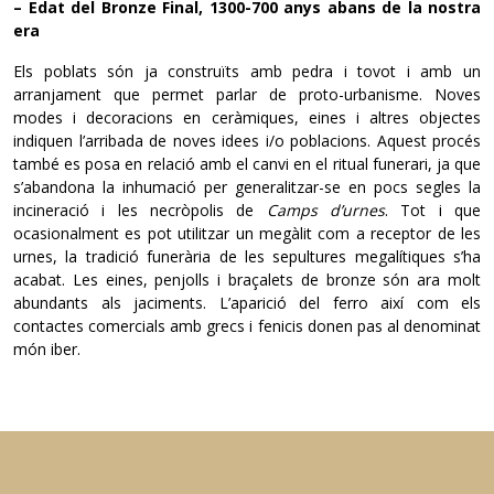
– Edat del Bronze Final, 1300-700 anys abans de la nostra
era
Els poblats són ja construïts amb pedra i tovot i amb un
arranjament que permet parlar de proto-urbanisme. Noves
modes i decoracions en ceràmiques, eines i altres objectes
indiquen l’arribada de noves idees i/o poblacions. Aquest procés
també es posa en relació amb el canvi en el ritual funerari, ja que
s’abandona la inhumació per generalitzar-se en pocs segles la
incineració i les necròpolis de
Camps d’urnes
. Tot i que
ocasionalment es pot utilitzar un megàlit com a receptor de les
urnes, la tradició funerària de les sepultures megalítiques s’ha
acabat. Les eines, penjolls i braçalets de bronze són ara molt
abundants als jaciments. L’aparició del ferro així com els
contactes comercials amb grecs i fenicis donen pas al denominat
món iber.