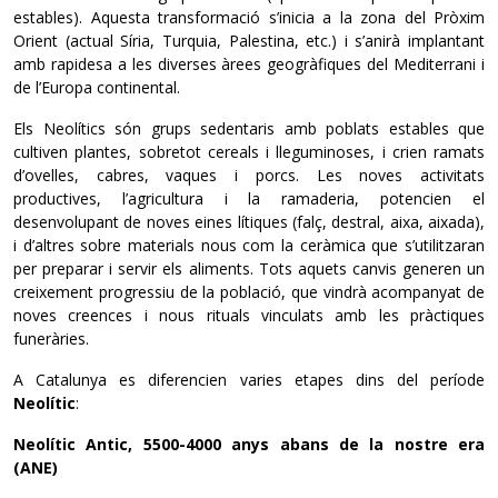
estables). Aquesta transformació s’inicia a la zona del Pròxim
Orient (actual Síria, Turquia, Palestina, etc.) i s’anirà implantant
amb rapidesa a les diverses àrees geogràfiques del Mediterrani i
de l’Europa continental.
Els Neolítics són grups sedentaris amb poblats estables que
cultiven plantes, sobretot cereals i lleguminoses, i crien ramats
d’ovelles, cabres, vaques i porcs. Les noves activitats
productives, l’agricultura i la ramaderia, potencien el
desenvolupant de noves eines lítiques (falç, destral, aixa, aixada),
i d’altres sobre materials nous com la ceràmica que s’utilitzaran
per preparar i servir els aliments. Tots aquets canvis generen un
creixement progressiu de la població, que vindrà acompanyat de
noves creences i nous rituals vinculats amb les pràctiques
funeràries.
A Catalunya es diferencien varies etapes dins del període
Neolític
:
Neolític Antic, 5500-4000 anys abans de la nostre era
(ANE)