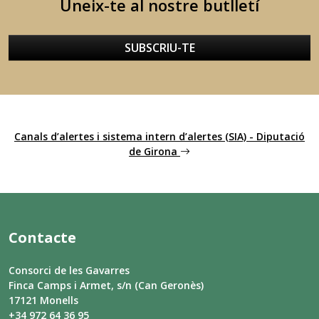
Uneix-te al nostre butlletí
SUBSCRIU-TE
Canals d’alertes i sistema intern d’alertes (SIA) - Diputació
de Girona
Contacte
Consorci de les Gavarres
Finca Camps i Armet, s/n (Can Geronès)
17121 Monells
+34 972 64 36 95