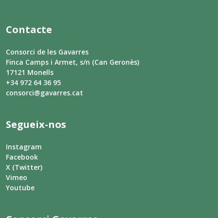
Contacte
Consorci de les Gavarres
Finca Camps i Armet, s/n (Can Geronès)
17121 Monells
+34 972 64 36 95
consorci@gavarres.cat
Segueix-nos
Instagram
Facebook
X (Twitter)
Vimeo
Youtube