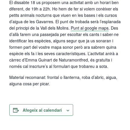
El dissabte 18 us proposem una activitat amb un horari ben
diferent, de 19h a 22h. Ho hem de fer si volem conèixer els
petits animals nocturns que viuen en les bases i els cursos
d’aigua de les Gavarres. El punt de trobada serà l’esplanada
del principi de la Vall dels Molins.
Punt al google maps
. Des
d’allà farem una passejada per escoltar els cants i saber-ne
identificar les espècies, alguns segur que ja us sonaran i
formen part del vostre mapa sonor però ara sabrem quina
espècie els fa i les seves característiques. L’activitat anirà a
càrrec d’Emma Guinart de Naturamontfred, és gratuïta i
només cal inscriure’s al formulari que trobareu a sota.
Material recomanat: frontal o llanterna, roba d’abric, aigua,
alguna cosa per picar.
Afegeix al calendari