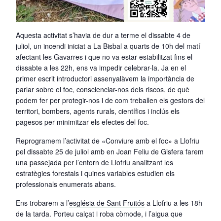
Aquesta activitat s’havia de dur a terme el dissabte 4 de
juliol, un incendi iniciat a La Bisbal a quarts de 10h del matí
afectant les Gavarres i que no va estar estabilitzat fins el
dissabte a les 22h, ens va impedir celebrar-la. Ja en el
primer escrit introductori assenyalàvem la importància de
parlar sobre el foc, conscienciar-nos dels riscos, de què
podem fer per protegir-nos i de com treballen els gestors del
territori, bombers, agents rurals, científics i inclús els
pagesos per minimitzar els efectes del foc.
Reprogramem l’activitat de «Conviure amb el foc» a Llofriu
pel dissabte 25 de juliol amb en Joan Feliu de Gisfera farem
una passejada per l’entorn de Llofriu analitzant les
estratègies forestals i quines variables estudien els
professionals enumerats abans.
Ens trobarem a l’
església de Sant Fruitós
a Llofriu a les 18h
de la tarda. Porteu calçat i roba còmode, i l’aigua que