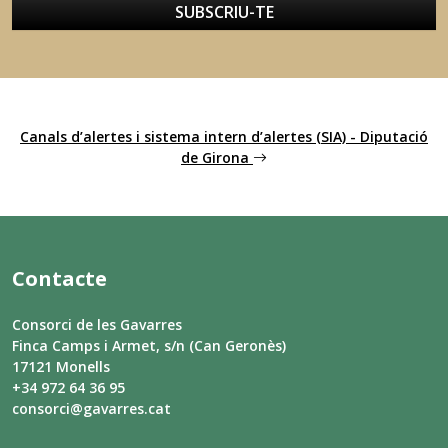
SUBSCRIU-TE
Canals d’alertes i sistema intern d’alertes (SIA) - Diputació
de Girona
Contacte
Consorci de les Gavarres
Finca Camps i Armet, s/n (Can Geronès)
17121 Monells
+34 972 64 36 95
consorci@gavarres.cat