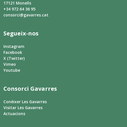
17121 Monells
+34 972 64 36 95
consorci@gavarres.cat
Segueix-nos
Instagram
Facebook
X (Twitter)
Vimeo
Youtube
Consorci Gavarres
Conèixer Les Gavarres
Visitar Les Gavarres
Actuacions