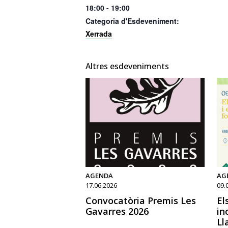
18:00 - 19:00
Categoria d'Esdeveniment:
Xerrada
Altres esdeveniments
AGENDA
AG
17.06.2026
09.
Convocatòria Premis Les
El
Gavarres 2026
in
Ll