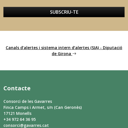
SUBSCRIU-TE
Canals d’alertes i sistema intern d’alertes (SIA) - Diputació
de Girona
Contacte
Consorci de les Gavarres
Finca Camps i Armet, s/n (Can Geronès)
17121 Monells
+34 972 64 36 95
consorci@gavarres.cat