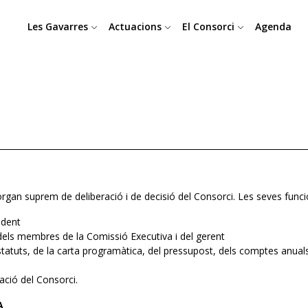
Les Gavarres
Actuacions
El Consorci
Agenda
l’òrgan suprem de deliberació i de decisió del Consorci. Les seves func
ident
ls membres de la Comissió Executiva i del gerent
statuts, de la carta programàtica, del pressupost, dels comptes anua
dació del Consorci.
A