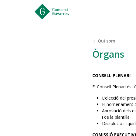
Saltar al contingut principal
Qui som
Òrgans
CONSELL PLENARI
El Consell Plenari és 
L’elecció del pres
El nomenament de
Aprovació dels e
i de la plantilla.
Dissolució i liqui
COMISSIÓ EXECUTIV