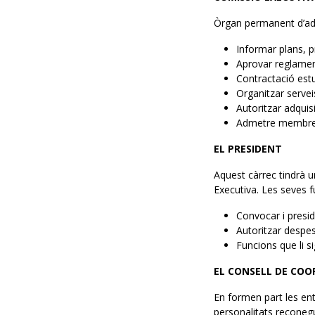
Òrgan permanent d’adm
Informar plans, 
Aprovar reglame
Contractació estu
Organitzar servei
Autoritzar adquis
Admetre membres
EL PRESIDENT
Aquest càrrec tindrà u
Executiva. Les seves f
Convocar i presidi
Autoritzar despe
Funcions que li s
EL CONSELL DE COO
En formen part les enti
personalitats reconegu