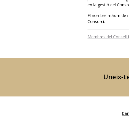
en la gestió del Consor
El nombre màxim de me
Consorci.
Membres del Consell P
Uneix-te
Can