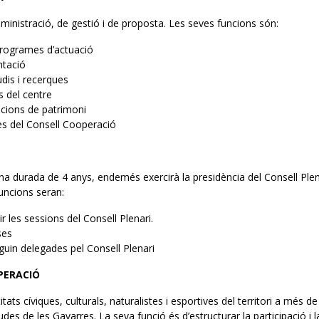
inistració, de gestió i de proposta. Les seves funcions són:
programes d’actuació
ntació
dis i recerques
s del centre
icions de patrimoni
 del Consell Cooperació
na durada de 4 anys, endemés exercirà la presidència del Consell Plen
uncions seran:
r les sessions del Consell Plenari.
ses
iguin delegades pel Consell Plenari
PERACIÓ
tats cíviques, culturals, naturalistes i esportives del territori a més de
des de les Gavarres. La seva funció és d’estructurar la participació i 