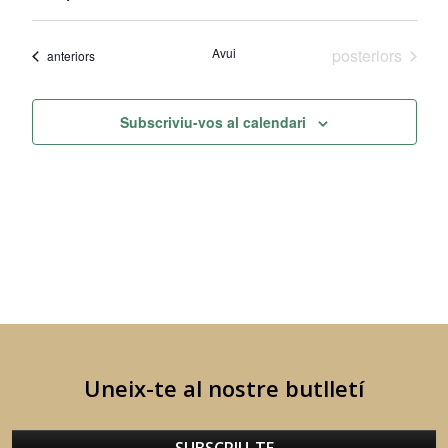
de
visual
Selecciona
una
visu
i
Esdeveniments
Avui
posteriors
data.
Esdeveniments
anteriors
Esd
cerca
d'Esdev
Subscriviu-vos al calendari
Uneix-te al nostre butlletí