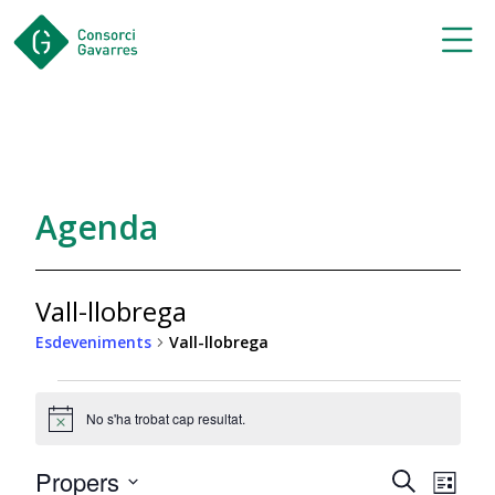
Saltar al contingut principal
Agenda
Vall-llobrega
Esdeveniments
Vall-llobrega
Esdeveniments
No s'ha trobat cap resultat.
Notice
Navegac
Nav
Propers
Cerca
Llista