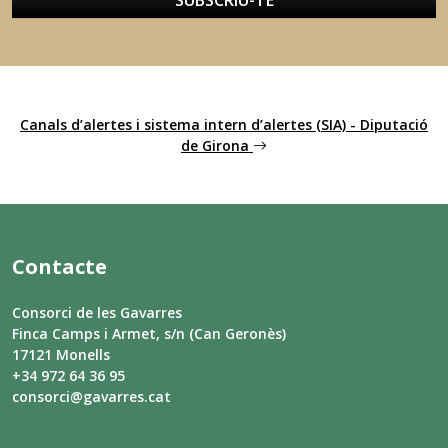
SUBSCRIU-TE
Canals d’alertes i sistema intern d’alertes (SIA) - Diputació
de Girona
Contacte
Consorci de les Gavarres
Finca Camps i Armet, s/n (Can Geronès)
17121 Monells
+34 972 64 36 95
consorci@gavarres.cat