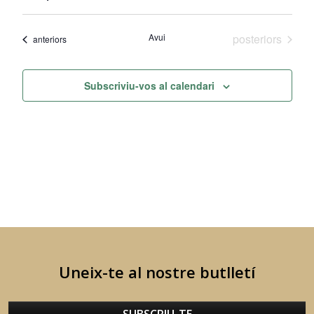
de
visual
Selecciona
una
visu
i
Esdeveniments
Avui
posteriors
data.
Esdeveniments
anteriors
Esd
cerca
d'Esdev
Subscriviu-vos al calendari
Uneix-te al nostre butlletí