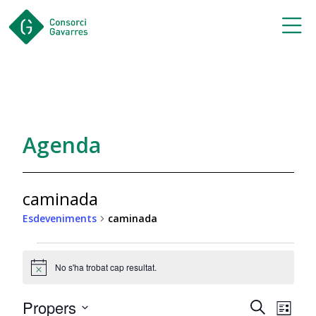
Saltar al contingut principal
Agenda
caminada
Esdeveniments
caminada
Esdeveniments
No s'ha trobat cap resultat.
Notice
Navegac
Nav
Propers
Cerca
Llista