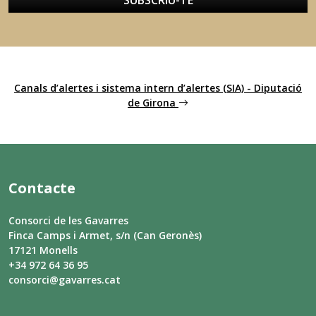
SUBSCRIU-TE
Canals d’alertes i sistema intern d’alertes (SIA) - Diputació
de Girona
Contacte
Consorci de les Gavarres
Finca Camps i Armet, s/n (Can Geronès)
17121 Monells
+34 972 64 36 95
consorci@gavarres.cat