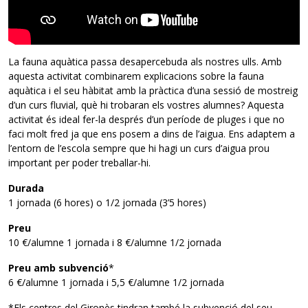
La fauna aquàtica passa desapercebuda als nostres ulls. Amb
aquesta activitat combinarem explicacions sobre la fauna
aquàtica i el seu hàbitat amb la pràctica d’una sessió de mostreig
d’un curs fluvial, què hi trobaran els vostres alumnes? Aquesta
activitat és ideal fer-la després d’un període de pluges i que no
faci molt fred ja que ens posem a dins de l’aigua. Ens adaptem a
l’entorn de l’escola sempre que hi hagi un curs d’aigua prou
important per poder treballar-hi.
Durada
1 jornada (6 hores) o 1/2 jornada (3’5 hores)
Preu
10 €/alumne 1 jornada i 8 €/alumne 1/2 jornada
Preu amb subvenció
*
6 €/alumne 1 jornada i 5,5 €/alumne 1/2 jornada
*Els centres del Gironès tindran també la subvenció del seu