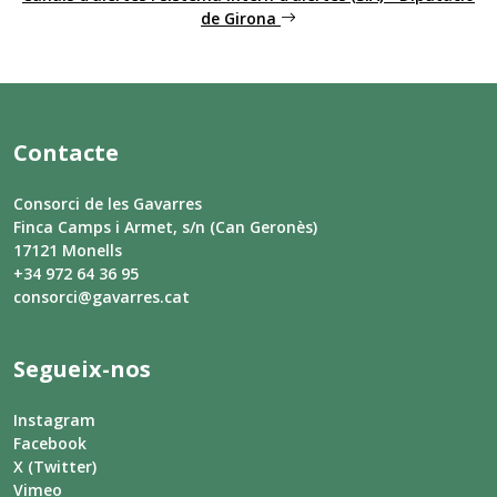
de Girona
Contacte
Consorci de les Gavarres
Finca Camps i Armet, s/n (Can Geronès)
17121 Monells
+34 972 64 36 95
consorci@gavarres.cat
Segueix-nos
Instagram
Facebook
X (Twitter)
Vimeo