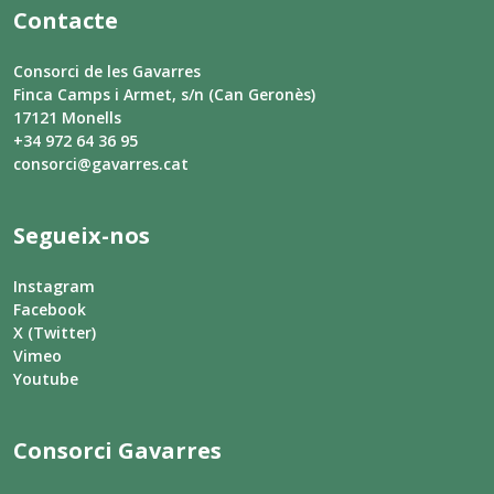
Contacte
Consorci de les Gavarres
Finca Camps i Armet, s/n (Can Geronès)
17121 Monells
+34 972 64 36 95
consorci@gavarres.cat
Segueix-nos
Instagram
Facebook
X (Twitter)
Vimeo
Youtube
Consorci Gavarres