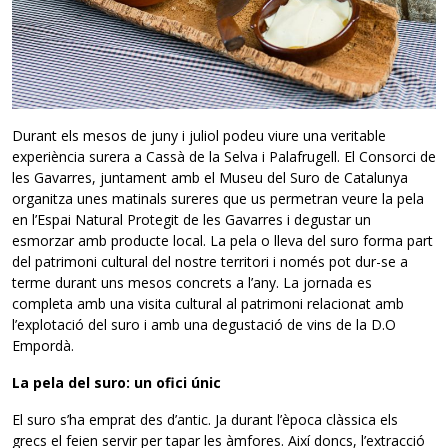
Durant els mesos de juny i juliol podeu viure una veritable
experiència surera a Cassà de la Selva i Palafrugell. El Consorci de
les Gavarres, juntament amb el Museu del Suro de Catalunya
organitza unes matinals sureres que us permetran veure la pela
en l’Espai Natural Protegit de les Gavarres i degustar un
esmorzar amb producte local. La pela o lleva del suro forma part
del patrimoni cultural del nostre territori i només pot dur-se a
terme durant uns mesos concrets a l’any. La jornada es
completa amb una visita cultural al patrimoni relacionat amb
l’explotació del suro i amb una degustació de vins de la D.O
Empordà.
La pela del suro: un ofici únic
El suro s’ha emprat des d’antic. Ja durant l’època clàssica els
grecs el feien servir per tapar les àmfores. Així doncs, l’extracció