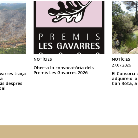
NOTÍCIES
NOTÍCIES
27.07.2026
Oberta la convocatòria dels
Premis Les Gavarres 2026
avarres traça
El Consorci 
la
adquireix la
ís després
Can Bóta, a
bal