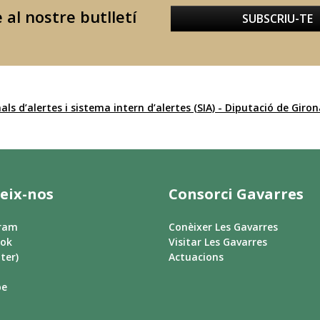
 al nostre butlletí
SUBSCRIU-TE
als d’alertes i sistema intern d’alertes (SIA) - Diputació de Giro
eix-nos
Consorci Gavarres
gram
Conèixer Les Gavarres
ook
Visitar Les Gavarres
ter)
Actuacions
be