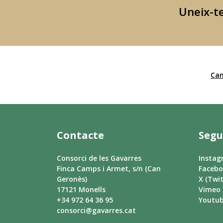
Uneix-te
Can
Contacte
Segu
Consorci de les Gavarres
Insta
Finca Camps i Armet, s/n (Can
Faceb
Geronès)
X (Twit
17121 Monells
Vimeo
+34 972 64 36 95
Youtu
consorci@gavarres.cat