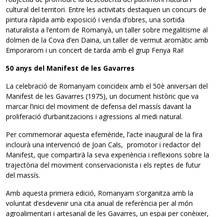
cultural del territori. Entre les activitats destaquen un concurs de
pintura ràpida amb exposició i venda d’obres, una sortida
naturalista a l’entorn de Romanyà, un taller sobre megalitisme al
dolmen de la Cova d’en Daina, un taller de vermut aromàtic amb
Emporarom i un concert de tarda amb el grup Fenya Rai!
50 anys del Manifest de les Gavarres
La celebració de Romanyam coincideix amb el 50è aniversari del
Manifest de les Gavarres (1975), un document històric que va
marcar l’inici del moviment de defensa del massís davant la
proliferació d’urbanitzacions i agressions al medi natural.
Per commemorar aquesta efemèride, l’acte inaugural de la fira
inclourà una intervenció de Joan Cals, promotor i redactor del
Manifest, que compartirà la seva experiència i reflexions sobre la
trajectòria del moviment conservacionista i els reptes de futur
del massís.
Amb aquesta primera edició, Romanyam s’organitza amb la
voluntat d’esdevenir una cita anual de referència per al món
agroalimentari i artesanal de les Gavarres, un espai per conèixer,