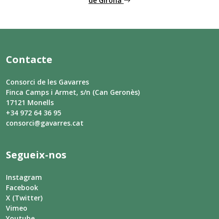
de Girona
Contacte
Consorci de les Gavarres
Finca Camps i Armet, s/n (Can Geronès)
17121 Monells
+34 972 64 36 95
consorci@gavarres.cat
Segueix-nos
Instagram
Facebook
X (Twitter)
Vimeo
Youtube