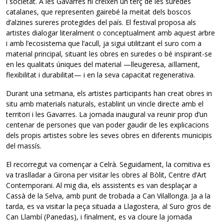
i societat. A les Gavarres hi creixen un terç de les suredes
catalanes, que representen gairebé la meitat dels boscos
d’alzines sureres protegides del país. El festival proposa als
artistes dialogar literalment o conceptualment amb aquest arbre
i amb l’ecosistema que l’acull, ja sigui utilitzant el suro com a
material principal, situant les obres en suredes o bé inspirant-se
en les qualitats úniques del material —lleugeresa, aïllament,
flexibilitat i durabilitat— i en la seva capacitat regenerativa.
Durant una setmana, els artistes participants han creat obres in
situ amb materials naturals, establint un vincle directe amb el
territori i les Gavarres. La jornada inaugural va reunir prop d’un
centenar de persones que van poder gaudir de les explicacions
dels propis artistes sobre les seves obres en diferents municipis
del massís.
El recorregut va començar a Celrà. Seguidament, la comitiva es
va traslladar a Girona per visitar les obres al Bòlit, Centre d’Art
Contemporani. Al mig dia, els assistents es van desplaçar a
Cassà de la Selva, amb punt de trobada a Can Vilallonga. Ja a la
tarda, es va visitar la peça situada a Llagostera, al Suro gros de
Can Llambí (Panedas), i finalment, es va cloure la jornada