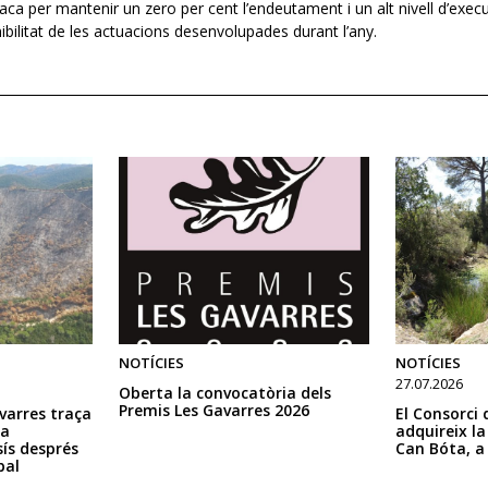
staca per mantenir un zero per cent l’endeutament i un alt nivell d’exec
nibilitat de les actuacions desenvolupades durant l’any.
NOTÍCIES
NOTÍCIES
27.07.2026
Oberta la convocatòria dels
Premis Les Gavarres 2026
avarres traça
El Consorci 
la
adquireix la
ís després
Can Bóta, a
bal