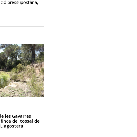
ució pressupostària,
de les Gavarres
 finca del tossal de
 Llagostera