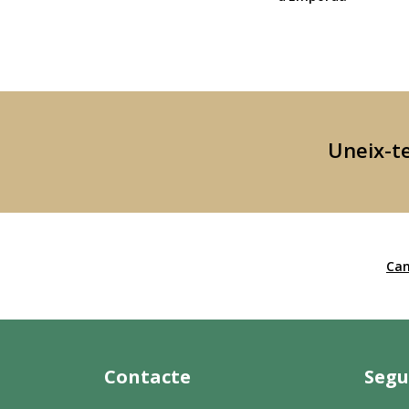
Uneix-te
Can
Contacte
Segu