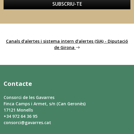
SUBSCRIU-TE
Canals d’alertes i sistema intern d’alertes (SIA) - Diputació
de Girona
Contacte
Consorci de les Gavarres
Finca Camps i Armet, s/n (Can Geronès)
17121 Monells
+34 972 64 36 95
consorci@gavarres.cat