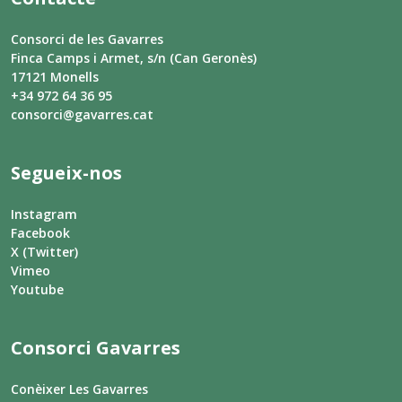
Consorci de les Gavarres
Finca Camps i Armet, s/n (Can Geronès)
17121 Monells
+34 972 64 36 95
consorci@gavarres.cat
Segueix-nos
Instagram
Facebook
X (Twitter)
Vimeo
Youtube
Consorci Gavarres
Conèixer Les Gavarres