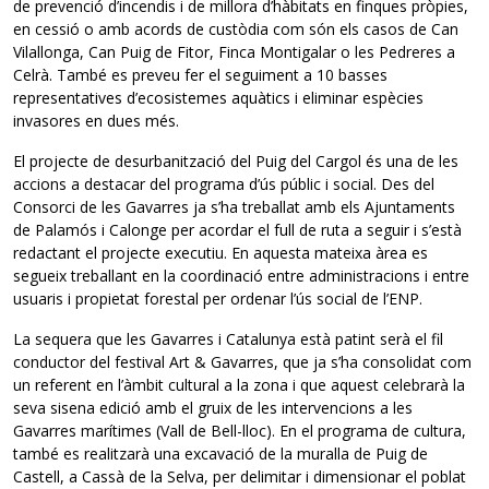
de prevenció d’incendis i de millora d’hàbitats en finques pròpies,
en cessió o amb acords de custòdia com són els casos de Can
Vilallonga, Can Puig de Fitor, Finca Montigalar o les Pedreres a
Celrà. També es preveu fer el seguiment a 10 basses
representatives d’ecosistemes aquàtics i eliminar espècies
invasores en dues més.
El projecte de desurbanització del Puig del Cargol és una de les
accions a destacar del programa d’ús públic i social. Des del
Consorci de les Gavarres ja s’ha treballat amb els Ajuntaments
de Palamós i Calonge per acordar el full de ruta a seguir i s’està
redactant el projecte executiu. En aquesta mateixa àrea es
segueix treballant en la coordinació entre administracions i entre
usuaris i propietat forestal per ordenar l’ús social de l’ENP.
La sequera que les Gavarres i Catalunya està patint serà el fil
conductor del festival Art & Gavarres, que ja s’ha consolidat com
un referent en l’àmbit cultural a la zona i que aquest celebrarà la
seva sisena edició amb el gruix de les intervencions a les
Gavarres marítimes (Vall de Bell-lloc). En el programa de cultura,
també es realitzarà una excavació de la muralla de Puig de
Castell, a Cassà de la Selva, per delimitar i dimensionar el poblat